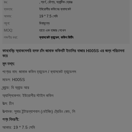
রঙ:
, স্বর্ণ, রৌপ্য, অ্যান্টিক ব্রোঞ্জ
ব্যবহার:
ইউরোপীয় কফিনের ক্যাসকেট
আকার:
19 * 7.5 সেমি
নমুনা:
বিনামূল্যে
MOQ:
হাতে এক হাজার শেখেল
ক্যাসকেট হ্যান্ডেল
কফিন ফিটিং
লক্ষণীয় করা:
,
ফানবেব্রি অ্যাকসেসরি হলফ চাঁদ জামাক কফিনটি ইতালির বাজার H005S এর জন্য পরিচালনা
করে
মূল তথ্য:
পণ্যের নাম: জামাক কফিন হ্যান্ডেল / ক্যাসকেট হ্যান্ডেলস
মডেল: H005S
ব্র্যান্ড: বি অ্যান্ড আর
অ্যাপ্লিকেশন: ইউরোপীয় স্টাইল কফিন
উত্স: চীন
উত্পাদক: সুমার ইন্টারন্যাশনাল (বেইজিং) ট্রেডিং কোং, লি
পণ্য বিবরণী:
আকার: 19 * 7.5 সেমি