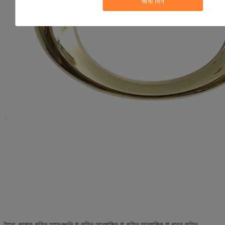
জমা দিন
ট্যাগ: জামাক কফিন হ্যান্ডলগুলি # কফিন আনুষাঙ্গিক # কফিন আনুষাঙ্গিক # ধাতব কফিন