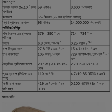
strength
8
অবসাদ শক্তি (5x10
চক্র
59 এমপিএ
8,600 পিএসআই
বিপরীত)
কঠোরতা
১৩০ ব্রিনেল (৯৮ জন ব্রাইনেল বয়স্ক)
স্থিতিস্থাপকতা মাপাংক
96 জিপিএ
14,000,000 পিএসআই
শারীরিক বৈশিষ্ট্য
সলিফিকেশন রেঞ্জ (গলনের
379—390 ° সে
714—734 ° ফা
পরিসর)
3
3 এ
ঘনত্ব
6.8 কেজি / ডিএম
0.25 পাউন্ড /
তাপ বিস্তার সহগ
27.8 মিমি / এম- ° সে
15.4 ইন / ইন- ° এফ
2
তাপ পরিবাহিতা
105 ডাব্লু / এমকে
729 বিটিইউ-ইন / ঘন্টা-ফুট
- °
এফ
বৈদ্যুতিক প্রতিরোধ ক্ষমতা
20 ° সে। এ 6.85 85-
2.70 in-এ 68 ° F এ
সেমি
প্রচ্ছন্ন তাপ (ফিউশন এর
110 জে / জি
4.7x10 B5 বিটিইউ / এলবি
তাপ)
নির্দিষ্ট তাপ ক্ষমতা
419 জে / কেজি- ° সে
0.100 বিটিইউ / lb- ° এফ
ঘর্ষণ সহগ
0.08
আরও ছবি: