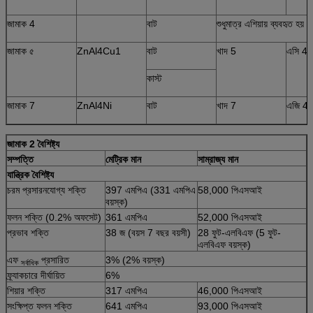
জামাক 4
বাট
শুধুমাত্র এশিয়ায় ব্যবহৃত হয়
জামাক ৫
ZnAl4Cu1
বাট
খাদ 5
এসি 41
কাস্ট
জামাক 7
ZnAl4Ni
বাট
খাদ 7
এজি 40
জামাক 2 বৈশিষ্ট্য
সম্পত্তি
মেট্রিক মান
সাম্রাজ্য মান
যান্ত্রিক বৈশিষ্ট্য
চরম প্রসারনযোগ্য শক্তি
397 এমপিএ (331 এমপিএ
58,000 পিএসআই
বয়স্ক)
ফলন শক্তি (0.2% অফসেট)
361 এমপিএ
52,000 পিএসআই
প্রভাব শক্তি
38 জ (বয়স 7 বছর বয়সী)
28 ফুট-এলবিএফ (5 ফুট-
এলবিএফ বয়স্ক)
এফ
প্রসারিত
3% (2% বয়স্ক)
সর্বাধিক
ফ্র্যাকচারে দীর্ঘায়িত
6%
শিয়ার শক্তি
317 এমপিএ
46,000 পিএসআই
সংক্ষিপ্ত ফলন শক্তি
641 এমপিএ
93,000 পিএসআই