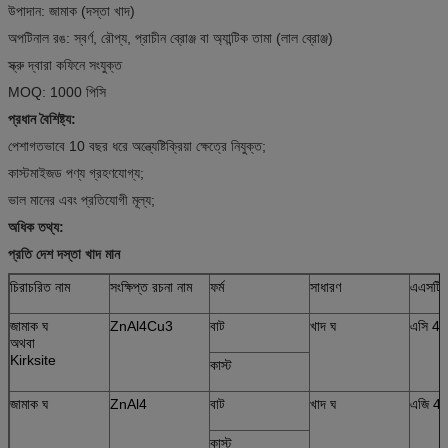
উপাদান: জামাক (দস্তা খাদ)
অপটিনাল রঙ: স্বর্ণ, রৌপ্য, প্রাচীন ব্রোঞ্জ বা অ্যান্টিক তামা (লাল ব্রোঞ্জ)
স্ক্রু দ্বারা কফিনে সংযুক্ত
MOQ: 1000 পিসি
প্রধান বৈশিষ্ট্য:
পেশাগতভাবে 10 বছর ধরে অন্ত্যেষ্টিক্রিয়া ক্ষেত্রে নিযুক্ত;
কাস্টমাইজড পণ্য গ্রহণযোগ্য;
ভাল মানের এবং প্রতিযোগী মূল্য;
অধিক তথ্য:
প্রতি দেশ দস্তা খাদ মান
চিরাচরিত নাম
সংক্ষিপ্ত রচনা নাম
ফর্ম
সাধারণ
এএসটি
জামাক ঘ
ZnAl4Cu3
বাট
খাদ ঘ
এসি 43
অথবা
Kirksite
কাস্ট
জামাক ঘ
ZnAl4
বাট
খাদ ঘ
এজি 4
কাস্ট