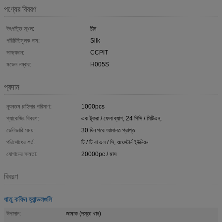
পণ্যের বিবরণ
উৎপত্তি স্থল:
চীন
পরিচিতিমুলক নাম:
Silk
সাক্ষ্যদান:
CCPIT
মডেল নম্বার:
H005S
প্রদান
ন্যূনতম চাহিদার পরিমাণ:
1000pcs
প্যাকেজিং বিবরণ:
এক টুকরা / ফেনা ব্যাগ, 24 পিসি / সিটিএন,
ডেলিভারি সময়:
30 দিন পরে আমানত প্রাপ্ত
পরিশোধের শর্ত:
টি / টি বা এল / সি, ওয়েস্টার্ন ইউনিয়ন
যোগানের ক্ষমতা:
20000pc / মাস
বিবরণ
ধাতু কফিন হ্যান্ডলগুলি
উপাদান:
জামাক (দস্তা খাদ)