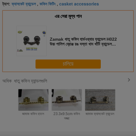
ক্যাসকেট হ্যান্ডেল
কফিন ফিটিং
casket accessories
ট্যাগ:
,
,
এর সেরা মূল্য পান
Zamak ধাতু কফিন হার্ডওয়্যার হ্যান্ডেল H022
উচ্চ পালিশ ব্রোঞ্জ রঙ দস্তা খাদ খাঁটি হ্যান্ডেল
আকার 20.5 * 11.5cm
চালিয়ে
ধাতু কফিন হ্যান্ডলগুলি
অধিক
জামাক কফিন হাতল
23.3x9.5cm কফিন
জামাক ক্যাসকেট হ্যান্ডেল
ক্যাসকেট 
সজ্জা
হার্ডওয়্যার
সজ্জা আয়রন 
আনুষাঙ্গি