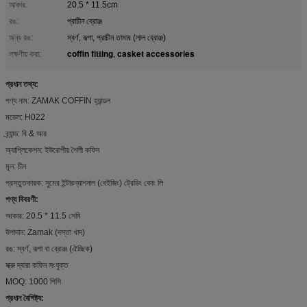
আকার:
20.5 * 11.5cm
রঙ:
প্রাচীন ব্রোঞ্জ
অন্য রঙ:
স্বর্ণ, রূপা, প্রাচীন তামার (লাল ব্রোঞ্জ)
coffin fitting
casket accessories
লক্ষণীয় করা:
,
প্রধান তথ্য:
পণ্য নাম: ZAMAK COFFIN হ্যান্ডল
মডেল: H022
ব্র্যান্ড: বি & আর
অ্যাপ্লিকেশন: ইউরোপীয় শৈলী কফিন
মূল: চীন
প্রস্তুতকারক: সুমের ইন্টারন্যাশনাল (বেইজিং) ট্রেডিং কোং লি
পণ্য বিবরণী:
আকার: 20.5 * 11.5 সেমি
উপাদান: Zamak (দস্তা খাদ)
রঙ: স্বর্ণ, রূপা বা ব্রোঞ্জ (ঐচ্ছিক)
স্ক্রু দ্বারা কফিন সংযুক্ত
MOQ: 1000 পিসি
প্রধান বৈশিষ্ট্য: