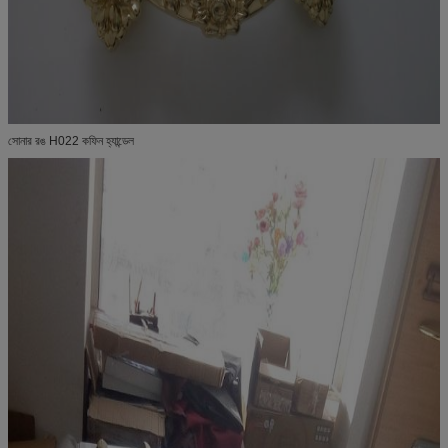
সোনার রঙ H022 কফিন হ্যান্ডেল