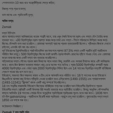
পেশাগতভাবে 10 বছর ধরে অন্ত্যেষ্টিক্রিয়া ক্ষেত্র জড়িত;
নিজস্ব পণ্য গ্রহণযোগ্য;
ভাল মানের এবং প্রতিযোগী মূল্য;
অধিক তথ্য:
Zamak
দস্তা ইতিহাস
ধাতব আকারে দস্তা আবিষ্কারের কয়েক শতাব্দী আগে, তার ওষুধ ঔষধি উদ্দেশ্যে ব্রাস এবং দস্তা যৌগ তৈরির জন্য
ব্যবহৃত হয়। ২00 খ্রিস্টপূর্বাব্দে ব্রাস প্রাপ্ত করার জন্য তামা এবং দস্তা - পিতল পরিবারকে মিশ্রিত করার জন্য
জিনের যৌগগুলি খনন করা হয়েছিল। রোমানরা অবশ্যই ব্রাসের প্রধান ব্যবহারকারী ছিলেন। গ্রীকরাও জিনকে দেখতে
চাইলেন, এমনকি যদি নাম নাও থাকে।
পূর্ব ইউরোপের ট্রান্সলিভারিতে প্রাগৈতিহাসিক ধ্বংসাবশেষে প্রাপ্ত 87.5% দস্তা একটি প্রাচীন মূর্তি প্রাচীনতম
পরিচিত জিন বস্তু। 500 খ্রিস্টপূর্বাব্দে জিনের ভরাট রূপালী ব্রেসলেটগুলি রোডসের দ্বীপে পাওয়া গেছে এবং রোমানরা
কয়েন বানানোর জন্য একটি দস্তা খাদ ব্যবহার করেছিলেন।
সত্যিকারের দস্তা গোঁফের প্রথম জ্ঞান বিকাশের সাথে ভারত কিছু ক্রেডিট এবং অন্যরা চীনাদের কাছে এটি আবিষ্কার
করে। ধাতব জিন উত্পাদন অন্যান্য সাধারণ ধাতু চেয়ে অনেক পরে ঘটেছে। প্রায় 5000 খ্রিস্টপূর্বাব্দে কপারটি প্রায়
4000 খ্রিস্টপূর্বাব্দে এবং লোহা প্রায় 2000 খ্রিস্টপূর্বাব্দে লিখিত ছিল এবং 14 শতকের খ্রিস্টাব্দে দস্তাটি বাণিজ্যিক
স্কেলে পাওয়া যায় বলে মনে হয়।
ইউরোপে, সম্ভবত জিন সম্ভবত ভারত ও চীন থেকে আমদানি করে পরিচিত হয়। 16 ই শতকের মধ্যে ইউরোপে
জিঙ্কটিকে আলাদা ধাতু হিসাবে স্বীকৃতি দেওয়া হয়েছিল যখন এগ্রিকোলা (1490-1555) এবং প্যারাসেলাসাস
(1493-11541) "জিন্সাম" নামক একটি ধাতু সম্পর্কে লিখেছিলেন।
18 তম শতাব্দীর মাঝামাঝি ইউরোপে জিস্কের বানিজ্যিক গন্ধ শুরু হয়েছিল যখন ইউরোপীয় ব্রিস্টলতে প্রথম
ইউরোপীয় দস্তা স্মেল্টারটি একটি উল্লম্ব রিট্ট পদ্ধতি ব্যবহার করে প্রতিষ্ঠিত হয়েছিল। কিন্তু আধুনিক কৌশলগুলির
বাস্তব আবির্ভাব 19 শতকের গোড়ার দিকে অনুভূমিক প্রতিক্রিয়া প্রক্রিয়ার সূচনা থেকে শুরু করে। 1836 সালে
হট-ডিপ galvanizing - প্রাচীনতম বিরোধী জারা প্রক্রিয়া - ফ্রান্সে চালু করা হয়েছিল। যুক্তরাষ্ট্রে দস্তা দস্তা
1850 এর দশকে শুরু হয়।
কঠোরভাবে নিয়ন্ত্রিত।
Zamak 7 মান প্রতি গঠন