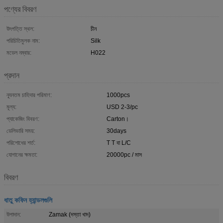
পণ্যের বিবরণ
উৎপত্তি স্থল:
চীন
পরিচিতিমুলক নাম:
Silk
মডেল নম্বার:
H022
প্রদান
ন্যূনতম চাহিদার পরিমাণ:
1000pcs
মূল্য:
USD 2-3/pc
প্যাকেজিং বিবরণ:
Carton।
ডেলিভারি সময়:
30days
পরিশোধের শর্ত:
T T বা L/C
যোগানের ক্ষমতা:
20000pc / মাস
বিবরণ
ধাতু কফিন হ্যান্ডলগুলি
উপাদান:
Zamak (দস্তা খাদ)