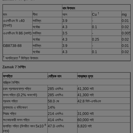
খাদ উপাদান
†
মান
সীমা
আল
Cu
mg
এএসটিএম বি ২40
সর্বনিম্ন
3.9
-
0.01
(ইনগট)
সর্বোচ্চ
4.3
0.1
0.02
এএসটিএম বি 86 (কাস্ট)
সর্বনিম্ন
3.5
-
0.005
সর্বোচ্চ
4.3
0.25
0.02
GB8738-88
সর্বনিম্ন
3.9
-
0.01
সর্বোচ্চ
4.3
0.1
0.02
†
‡
অপবিত্রতা
মিশ্রিত উপাদান
Zamak 7 বৈশিষ্ট্য
সম্পত্তি
মেট্রিক মান
সাম্রাজ্য মূল্য
যান্ত্রিক বৈশিষ্ট্য
চরম প্রসারনযোগ্য শক্তি
285 এমপিএ
41,300 সাই
ফলন শক্তি (0.2% অফসেট)
285 এমপিএ
41,300 সাই
প্রভাব শক্তি
58.0 জে
42.8 ফিট-এলবিএফ
ফ্র্যাকচার এ বর্ধিতকরণ
14%
শিয়ার শক্তি
214 এমপিএ
31,000 সাই
সংকোচকারী ফলন শক্তি
414 এমপিএ
60,000 সাই
8
ক্লান্তি শক্তি (বিপরীত নমন 5x10
47.0 এমপিএ
6,820 সাই
চক্র)