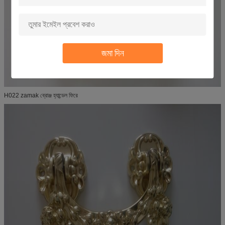
জমা দিন
H022 zamak ব্রোঞ্জ হ্যান্ডেল ফিরে