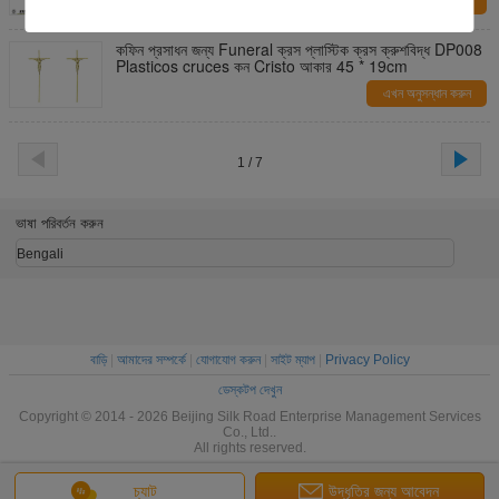
এখন অনুসন্ধান করুন
কফিন প্রসাধন জন্য Funeral ক্রস প্লাস্টিক ক্রস ক্রুশবিদ্ধ DP008
Plasticos cruces কন Cristo আকার 45 * 19cm
এখন অনুসন্ধান করুন
1 / 7
ভাষা পরিবর্তন করুন
Bengali
বাড়ি
|
আমাদের সম্পর্কে
|
যোগাযোগ করুন
|
সাইট ম্যাপ
|
Privacy Policy
ডেস্কটপ দেখুন
Copyright © 2014 - 2026 Beijing Silk Road Enterprise Management Services
Co., Ltd..
All rights reserved.
চ্যাট
উদ্ধৃতির জন্য আবেদন