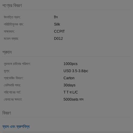
পণ্যের বিবরণ
উৎপত্তি স্থল:
চীন
পরিচিতিমুলক নাম:
Silk
সাক্ষ্যদান:
CCPIT
মডেল নম্বার:
D012
প্রদান
ন্যূনতম চাহিদার পরিমাণ:
1000pcs
মূল্য:
USD 3.5-3.8/pc
প্যাকেজিং বিবরণ:
Carton
ডেলিভারি সময়:
30days
পরিশোধের শর্ত:
T T বা L/C
যোগানের ক্ষমতা:
5000sets মাস
বিবরণ
ক্রস এবং ক্রুশবিদ্ধ