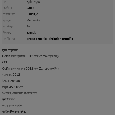
রঙ:
প্রাচীন ব্রোঞ্জ
ফরাসি নাম:
Croix-
স্প্যানিশ নাম:
Crucifijo
ব্যবহার:
কফিন প্রসাধন
বংশোদ্ভূত:
চীন
উপাদান:
zamak
cross crucifix
christian crucifix
লক্ষণীয় করা:
,
দ্রুত বিস্তারিত:
Coffin ঢাকনা প্রসাধন D012 জন্য Zamak ক্রুশবিদ্ধ
বর্ণনা:
Coffin ঢাকনা প্রসাধন D012 জন্য Zamak ক্রুশবিদ্ধ
মডেল নং: D012
উপাদান: Zamak
মাত্রা: 45 * 18cm
রঙ: স্বর্ণ, এন্টিক ব্রাস বা এন্টিক তামা
অ্যাপ্লিকেশন:
কাঠের কফিন প্রসাধন
প্রতিযোগিতামূলক সুবিধা: