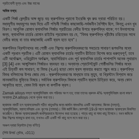
প্রতিযোগী মূল্য এবং উচ্চ মানের
অধিক তথ্য:
একটি গির্জা কেন্দ্রীয় অক্ষ জুড়ে বড় ক্রুশবিদ্ধ পুরানো ইংরেজি শব্দ রুড দ্বারা পরিচিত হয়।
মধ্যযুগীয় মধ্যযুগের মধ্য দিয়ে এটি পশ্চিমী গির্জার কাছাকাছি-সর্বজনীন বৈশিষ্ট্য ছিল, কিন্তু এখন খুব
বিরল।
আধুনিক রোমান ক্যাথলিক গির্জার প্রাচীরের বেদীর উপরে ক্রুশবিদ্ধ থাকে;
গণ উদযাপনের
জন্য, ক্যাথলিক চার্চের রোমান রাইটের প্রয়োজন হয় যে, "যিশুর ক্রুশবিদ্ধ খ্রীষ্টের চরিত্রের সাথে
বেদীর কাছে বা তার কাছাকাছি একটি ক্রস হতে হবে"।
ক্রুশবিদ্ধ খ্রিস্টানদের বহু গোষ্ঠী এবং শিল্পের ক্রুশবিদ্ধকরণের সবচেয়ে সাধারণ রূপগুলির মধ্যে
একটি প্রধান প্রতীক।
এটি রোমান ক্যাথলিক চার্চের ল্যাটিন রীতিতে বিশেষ করে গুরুত্বপূর্ণ, তবে
এটি অর্থোডক্স, ওরিয়েন্টাল অর্থডক্স, অ্যাসিরিয়ান এবং পূর্ব ক্যাথলিক চার্চের পাশাপাশি অনেক লুথারান
[3] [4] এবং আঙ্গুলিকান গির্জারও ব্যবহৃত হয়।
অন্যান্য প্রোটেস্ট্যান্ট গোষ্ঠীগুলির গির্জার মধ্যে
এই চিহ্নটি কম সাধারণ, যা যিশুর (খণ্ড) ছাড়া কোন ক্রস ব্যবহার করতে পছন্দ করে।
ক্রুশবিদ্ধ
যিশুর বলিদানের উপর জোর দেয় - ক্রুশবিদ্ধকরণের মাধ্যমে তার মৃত্যু, যা খ্রিস্টান বিশ্বাস করে
মানবজাতির মুক্তির বিষয়ে।
সর্বাধিক ক্রুশবিদ্ধ যিশুকে ল্যাটিন ক্রসে চিত্রিত করে, অন্য কোন
আকৃতির মতো, যেমন টাউ ক্রস বা কপটিক ক্রস।
Zamak alloys দস্তা অ্যালুমিনিয়াম খাদ পরিবার অংশ হয়; তারা তাদের ধ্রুবক 4% অ্যালুমিনিয়াম রচনা কারণ
অন্যান্য ZA alloys থেকে পৃথক করা হয়।
জ্যামাক নামটি হল অ্যালয়েসগুলি গঠিত ধাতুগুলির জন্য জার্মান নামগুলির একটি আদ্যক্ষর: জিনক (দস্তা),
অ্যালুমিনিয়াম, ম্যাগনেসিয়াম এবং কুপের (তামার)। নিউ জার্সি জিন কোম্পানি 19২9 সালে জ্যামাক অ্যালয়েস বিকশিত
করেছিল। জিনক অ্যালয়েজগুলি জনপ্রিয়ভাবে উল্লেখ করা হয়েছে। পাত্র ধাতু বা সাদা ধাতু হিসাবে। যখন জমিকে
উচ্চ শিল্পের মানদন্ডে রাখা হয়, তখনও এটি একটি পট ধাতু বলে মনে করা হয়।
অঞ্চল দ্বারা খ্রিস্টান (স্ব বর্ণিত)
(পিউ রিসার্চ সেন্টার, ২011)