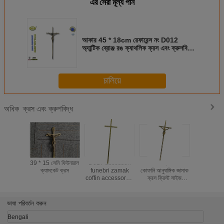
এর সেরা মূল্য পান
আকার 45 * 18cm রেফারেন্স নং D012
অ্যান্টিক ব্রোঞ্জ রঙ ক্যাথলিক ক্রস এবং ক্রুশবিদ্ধ
শৌখিন প্রসাধন
চালিয়ে
ক্রস এবং ক্রুশবিদ্ধ
অধিক
39 * 15 সেমি ফিউনারাল
D017 accessori
D070 হট সেলিং
D017 57 
ক্যাসকেট ক্রস
funebri zamak
কোফানি আনুষাঙ্গিক জামাক
সেমি সোনার রঙ
coffin accessoreis
ক্রস ক্রিস্ট সাইজ
ক্যাসকেট
cross size 57*16.5
53*16 সেমি
cm
ভাষা পরিবর্তন করুন
Bengali