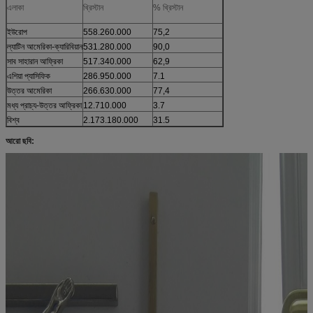
এলাকা
খ্রিস্টান
% খ্রিস্টান
ইউরোপ
558.260.000
75,2
ল্যাটিন আমেরিকা-ক্যারিবিয়ান
531.280.000
90,0
সাব সাহারান আফ্রিকা
517.340.000
62,9
এশিয়া প্যাসিফিক
286.950.000
7.1
উত্তর আমেরিকা
266.630.000
77,4
মধ্য প্রাচ্য-উত্তর আফ্রিকা
12.710.000
3.7
বিশ্ব
2.173.180.000
31.5
আরো ছবি: